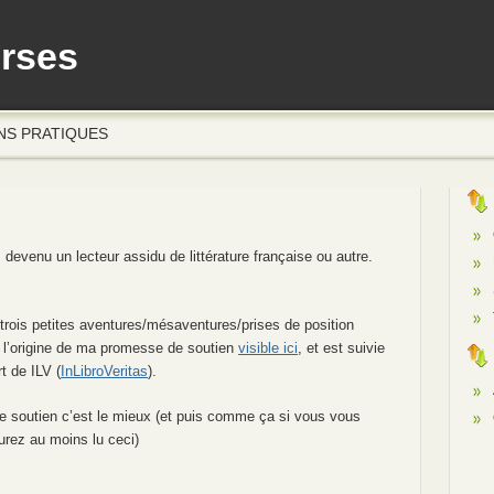
erses
NS PRATIQUES
 devenu un lecteur assidu de littérature française ou autre.
-trois petites aventures/mésaventures/prises de position
à l’origine de ma promesse de soutien
visible ici
, et est suivie
rt de ILV (
InLibroVeritas
).
e soutien c’est le mieux (et puis comme ça si vous vous
urez au moins lu ceci)