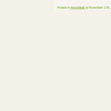
Posted in
Honnêteté
at November 17th,