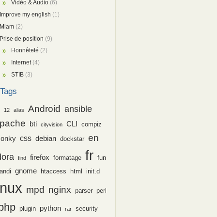
Vidéo & Audio
(6)
Improve my english
(1)
Miam
(2)
Prise de position
(9)
Honnêteté
(2)
Internet
(4)
STIB
(3)
Tags
Android
ansible
12
alias
pache
bti
CLI
compiz
cityvision
en
css
conky
debian
dockstar
fr
dora
firefox
formatage
fun
find
gnome
andi
htaccess
html
init.d
inux
nginx
mpd
parser
perl
php
python
plugin
security
rar