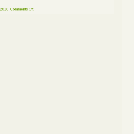
on
 2010.
Comments Off
.
Livres