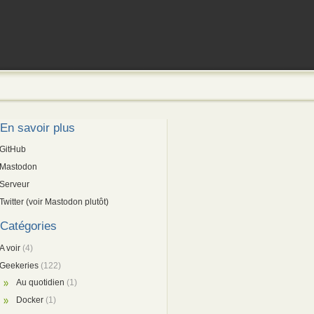
En savoir plus
GitHub
Mastodon
Serveur
Twitter (voir Mastodon plutôt)
Catégories
A voir
(4)
Geekeries
(122)
Au quotidien
(1)
Docker
(1)