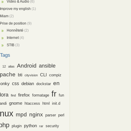
Vidéo & Audio
(6)
Improve my english
(1)
Miam
(2)
Prise de position
(9)
Honnêteté
(2)
Internet
(4)
STIB
(3)
Tags
Android
ansible
12
alias
pache
bti
CLI
compiz
cityvision
en
css
conky
debian
dockstar
fr
dora
firefox
formatage
fun
find
gnome
andi
htaccess
html
init.d
inux
nginx
mpd
parser
perl
php
python
plugin
security
rar