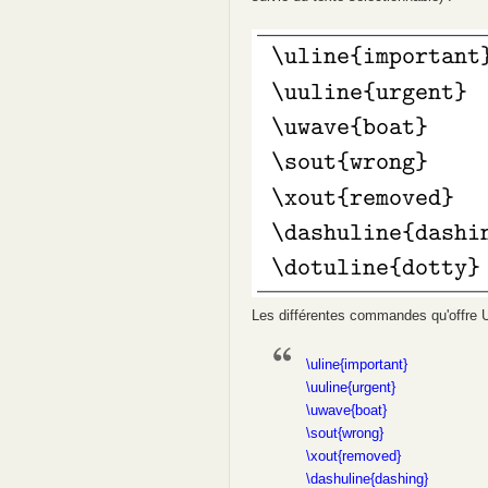
Les différentes commandes qu'offre 
\uline{important}
\uuline{urgent}
\uwave{boat}
\sout{wrong}
\xout{removed}
\dashuline{dashing}