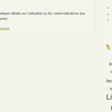
elques détails sur l’utilisation ou les contre-indications (oui
ents)
omment
.
a
fe
g
L