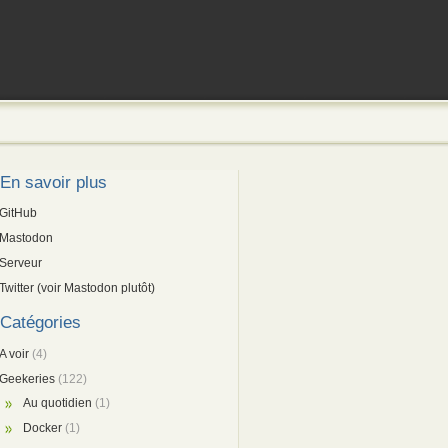
En savoir plus
GitHub
Mastodon
Serveur
Twitter (voir Mastodon plutôt)
Catégories
A voir
(4)
Geekeries
(122)
Au quotidien
(1)
Docker
(1)