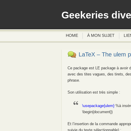
Geekeries div
HOME
À MON SUJET
LIE
LaTeX – The ulem pa
Ce package est LE package à avoir dè
avec des tites vagues, des tirets, d
phrase.
Son utilisation est très simple :
\usepackage{ulem}
%à insére
\begin{document})
Et l’insertion de la commande appropr
suivie du texte sélectionnable) :