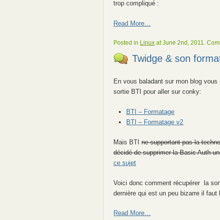
trop compliqué :
Read More…
Posted in
Linux
at June 2nd, 2011.
Comm
Twidge & son forma
En vous baladant sur mon blog vous 
sortie BTI pour aller sur conky:
BTI – Formatage
BTI – Formatage v2
Mais BTI
ne supportant pas la technol
décidé de supprimer la Basic Auth un
ce sujet
Voici donc comment récupérer la sor
dernière qui est un peu bizarre il faut 
Read More…