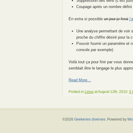
Suppression des liens (c’est just
Coupage après un nombre défini d
En extra si possible
un jour je ferai
j’
Une analyse permettant de voir s
proche du chiffre désiré pour la 
Pouvoir fournir un paramètre et ne
console par exemple)
Voilà tout ça pour finir par vous donne
semblait être le langage le plus appr
Read More…
Posted in
Linux
at August 12th, 2010.
5
©2026
Geekeries diverses
. Powered by
Wo