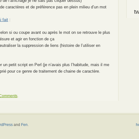
e de l’affichage je ne sais pas cliquer dessus)
e caractères et de préférence pas en plein milieu d’un mot
tw
ai fait
:
elon si ou coupe avant ou après le mot on se retrouve le plus
césure et agir en fonction de ça
utraliser la suppression de liens (histoire de l’utiliser en
r un petit script en Perl (je n’avais plus l’habitude, mais il me
oprié pour ce genre de traitement de chaine de caractère.
 Comments
.
rdPress
and
Fen
.
h