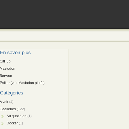
En savoir plus
GitHub
Mastodon
Serveur
Twitter (voir Mastodon plutôt)
Catégories
A voir
(4)
Geekeries
(122)
Au quotidien
(1)
Docker
(1)