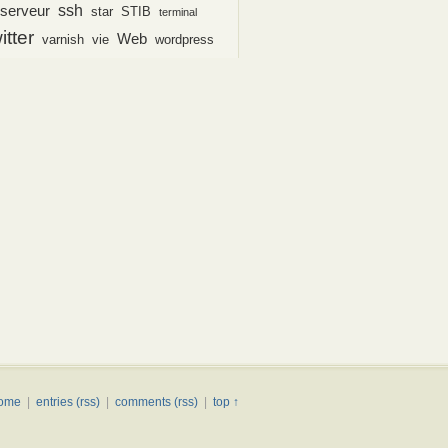
ssh
serveur
star
STIB
terminal
itter
Web
varnish
vie
wordpress
ome
|
entries (rss)
|
comments (rss)
|
top ↑