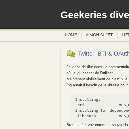
Geekeries div
HOME
À MON SUJET
LIE
Twitter, BTI & OAut
Je viens de dire dans un commentaire 
où j’ai du cesser de l’utiliser.
Maintenant visiblement ce n’est plu
(pq aurait il besoin de la librairie pour
Installing:

 bti               x86_
Installing for dependenc
 liboauth          x86_
Bref, j’ai été voir comment pouvoir la