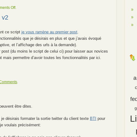
on
ents Off
.
Twidge
 v2
&
son
formatage
nt ce script
je vous ramène au premier post
.
fonctionnalités que je désirais en plus et que j’avais évoqué
tive, et l’affichage des urls à la demande).
r post (du moins le script de celui ci) pour laisser aux novices
 mais permettre d’avoir toutes les fonctionnalités par ici.
a
 Comments
.
fe
peuvent être dites.
g
L
e désirais formater la sortie twitter du client texte
BTI
pour
 je voulais précisément: