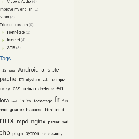
Vidéo & Audio
(6)
Improve my english
(1)
Miam
(2)
Prise de position
(9)
Honnêteté
(2)
Internet
(4)
STIB
(3)
Tags
Android
ansible
12
alias
pache
bti
CLI
compiz
cityvision
en
css
conky
debian
dockstar
fr
dora
firefox
formatage
fun
find
gnome
andi
htaccess
html
init.d
inux
nginx
mpd
parser
perl
php
python
plugin
security
rar