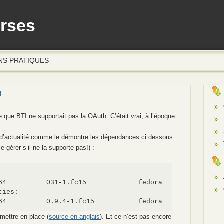
erses
NS PRATIQUES
h
que BTI ne supportait pas la OAuth. C’était vrai, à l’époque
s d’actualité comme le démontre les dépendances ci dessous
 le gérer s’il ne la supporte pas!) :
64          031-1.fc15             fedora           37 k

ies:

64          0.9.4-1.fc15           fedora           22 k
 mettre en place (
source en anglais
). Et ce n’est pas encore