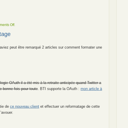
on
ents Off
.
Twitter,
tage
BTI
&
OAuth
aviez peut être remarqué 2 articles sur comment formater une
ogie OAuth il a été mis à la retraite anticipée quand Twitter a
e bonne fois pour toute
. BTI supporte la OAuth :
mon article à
tie de
ce nouveau client
et effectuer un reformatage de cette
l’avouer.