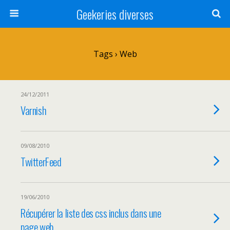
Geekeries diverses
Tags › Web
24/12/2011
Varnish
09/08/2010
TwitterFeed
19/06/2010
Récupérer la liste des css inclus dans une
page web