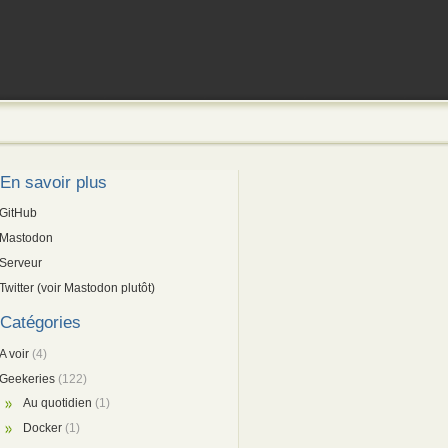
En savoir plus
GitHub
Mastodon
Serveur
Twitter (voir Mastodon plutôt)
Catégories
A voir
(4)
Geekeries
(122)
Au quotidien
(1)
Docker
(1)