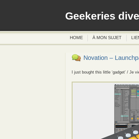
Geekeries div
HOME
À MON SUJET
LIE
Novation – Launchp
I just bought this little ‘gadget’ / Je v