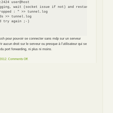
:2424 user@host

gging, wait (socket issue if not) and restart

ropped : " >> tunnel.log

ds >> tunnel.log

d try again ;-)

s ssh pour pouvoir se connecter sans mdp sur un serveur
rir aucun droit sur le serveur ou presque à l’utilisateur qui se
 du port forwarding, ni plus ni moins.
on
 2012.
Comments Off
.
Tunnel
SSH
permanent