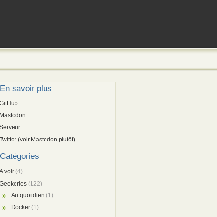
En savoir plus
GitHub
Mastodon
Serveur
Twitter (voir Mastodon plutôt)
Catégories
A voir
(4)
Geekeries
(122)
Au quotidien
(1)
Docker
(1)