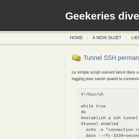
Geekeries div
HOME
À MON SUJET
LIE
Tunnel SSH perman
Le simple script suivant lancé dans u
logging pour savoir quand la connexi
#!/bin/sh

while true

do

#establish a ssh tunnel
#tunnel enabled

  echo -n "connection r
  date --rfc-3339=secon