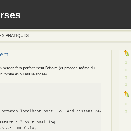
erses
NS PRATIQUES
ent
n screen fera parfaitement l’affaire (et propose même du
on tombe et/ou est relancée)
 between localhost port 5555 and distant 2424

estart : " >> tunnel.log

ds >> tunnel.log
