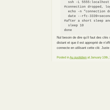
  ssh -L 5555:localhost
#connection dropped, lo
  echo -n "connection d
  date --rfc-3339=secon
#after a short sleep an
  sleep 10

Nul besoin de dire qu’il faut des clé
distant et que il est approprié de n’off
connecte en utilisant cette clé. Juste
Posted in
Au quotidien
at January 10th,