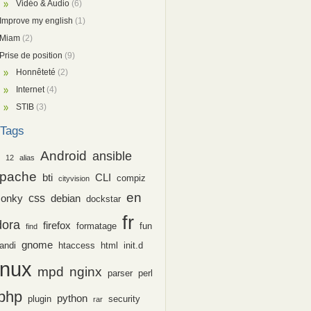
Vidéo & Audio
(6)
Improve my english
(1)
Miam
(2)
Prise de position
(9)
Honnêteté
(2)
Internet
(4)
STIB
(3)
Tags
Android
ansible
12
alias
pache
bti
CLI
compiz
cityvision
en
css
conky
debian
dockstar
fr
dora
firefox
formatage
fun
find
gnome
andi
htaccess
html
init.d
inux
nginx
mpd
parser
perl
php
python
plugin
security
rar