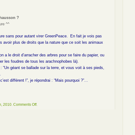
chausson ?
ure ^^
ature sans pour autant virer GreenPeace. En fait je vois pas
 avoir plus de droits que la nature que ce soit les animaux
 a le droit d’arracher des arbres pour se faire du papier, ou
rer les foudres de tous les arachnophobes là).
: “Un géant se ballade sur la terre, et vous voit à ses pieds,
.
’est différent !”, je répondrai : “Mais pourquoi ?”…
on
h, 2010.
Comments Off
.
Formspring.me
–
Compte-
rendu