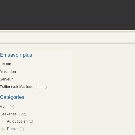
En savoir plus
GitHub
Mastodon
Serveur
Twitter (voir Mastodon plutôt)
Catégories
A voir
(4)
Geekeries
(122)
Au quotidien
(1)
Docker
(1)