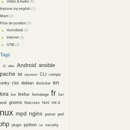
Vidéo & Audio
(6)
Improve my english
(1)
Miam
(2)
Prise de position
(9)
Honnêteté
(2)
Internet
(4)
STIB
(3)
Tags
Android
ansible
12
alias
pache
bti
CLI
compiz
cityvision
en
css
conky
debian
dockstar
fr
dora
firefox
formatage
fun
find
gnome
andi
htaccess
html
init.d
inux
nginx
mpd
parser
perl
php
python
plugin
security
rar