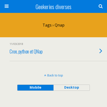
Geekeries diverses
Tags › Qnap
11/03/2018
Cron, python et QNap
Back to top
Mobile
Desktop