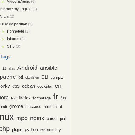
Vidéo & Audio
(6)
Improve my english
(1)
Miam
(2)
Prise de position
(9)
Honnêteté
(2)
Internet
(4)
STIB
(3)
Tags
Android
ansible
12
alias
pache
bti
CLI
compiz
cityvision
en
css
conky
debian
dockstar
fr
dora
firefox
formatage
fun
find
gnome
andi
htaccess
html
init.d
inux
nginx
mpd
parser
perl
php
python
plugin
security
rar