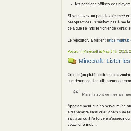
les positions offlines des players
Si vous avez un peu d’expérience en 
best-practices, n’hésitez pas à me le 
cela que j’ai mis le fichier de config 
Le repository à forker :
https://githu
Posted in
Minecraft
at May 17th, 2013.
2
Minecraft: Lister le
Ce soir (ou plutôt cette nuit) je voula
une demande des utilisateurs de mon 
Mais ils sont où mes anima
Apparemment sur les serveurs les an
à disparaître sans crier ‘chemin de fer
sait plus où il l’a forcé à s’asseoir 
spawner à mob…