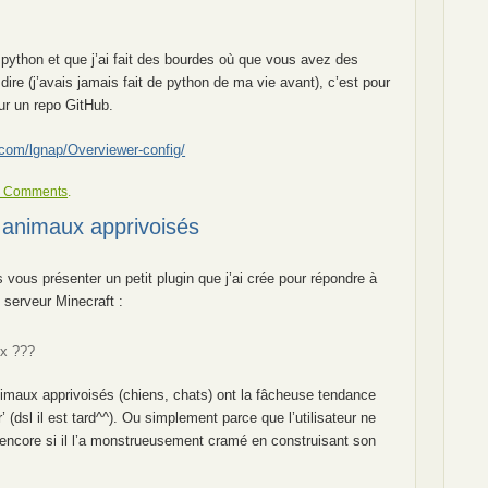
python et que j’ai fait des bourdes où que vous avez des
dire (j’avais jamais fait de python de ma vie avant), c’est pour
sur un repo GitHub.
b.com/lgnap/Overviewer-config/
 Comments
.
s animaux apprivoisés
is vous présenter un petit plugin que j’ai crée pour répondre à
serveur Minecraft :
ux ???
imaux apprivoisés (chiens, chats) ont la fâcheuse tendance
’ (dsl il est tard^^). Ou simplement parce que l’utilisateur ne
ou encore si il l’a monstrueusement cramé en construisant son