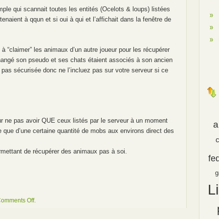
imple qui scannait toutes les entités (Ocelots & loups) listées
tenaient à qqun et si oui à qui et l’affichait dans la fenêtre de
 à “claimer” les animaux d’un autre joueur pour les récupérer
ngé son pseudo et ses chats étaient associés à son ancien
 pas sécurisée donc ne l’incluez pas sur votre serveur si ce
r ne pas avoir QUE ceux listés par le serveur à un moment
a
e que d’une certaine quantité de mobs aux environs direct des
permettant de récupérer des animaux pas à soi.
fe
g
L
on
omments Off
.
Minecraft:
Lister