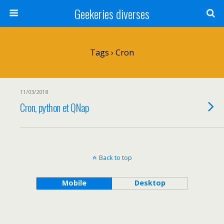
Geekeries diverses
Tags › Cron
11/03/2018
Cron, python et QNap
Back to top
Mobile
Desktop