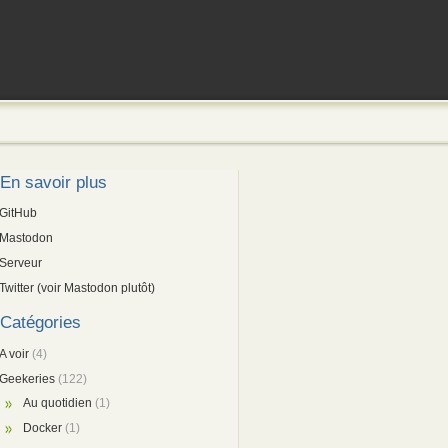
En savoir plus
GitHub
Mastodon
Serveur
Twitter (voir Mastodon plutôt)
Catégories
A voir
(4)
Geekeries
(122)
Au quotidien
(1)
Docker
(1)