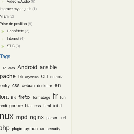
Vidéo & Audio
(6)
Improve my english
(1)
Miam
(2)
Prise de position
(9)
Honnêteté
(2)
Internet
(4)
STIB
(3)
Tags
Android
ansible
12
alias
pache
bti
CLI
compiz
cityvision
en
css
conky
debian
dockstar
fr
dora
firefox
formatage
fun
find
gnome
andi
htaccess
html
init.d
inux
nginx
mpd
parser
perl
php
python
plugin
security
rar