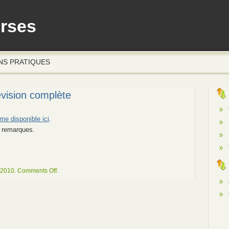
erses
NS PRATIQUES
évision complète
e disponible ici
.
s remarques.
on
 2010.
Comments Off
.
A
propos
de
moi
:
révision