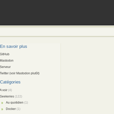
En savoir plus
GitHub
Mastodon
Serveur
Twitter (voir Mastodon plutôt)
Catégories
A voir
(4)
Geekeries
(122)
Au quotidien
(1)
Docker
(1)