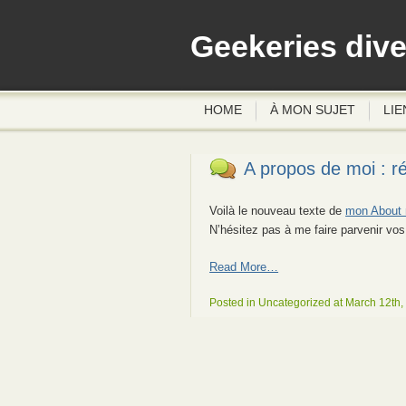
Geekeries div
HOME
À MON SUJET
LIE
A propos de moi : r
Voilà le nouveau texte de
mon About m
N’hésitez pas à me faire parvenir vo
Read More…
Posted in Uncategorized at March 12th,