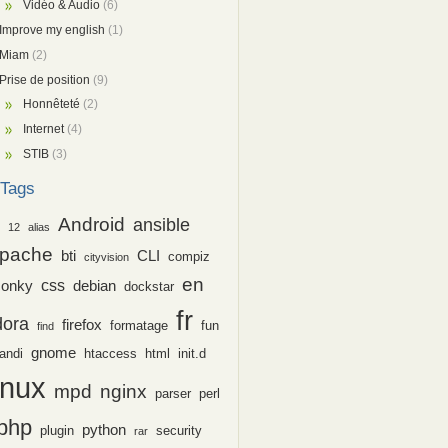
Vidéo & Audio
(6)
Improve my english
(1)
Miam
(2)
Prise de position
(9)
Honnêteté
(2)
Internet
(4)
STIB
(3)
Tags
Android
ansible
12
alias
pache
bti
CLI
compiz
cityvision
en
css
conky
debian
dockstar
fr
dora
firefox
formatage
fun
find
gnome
andi
htaccess
html
init.d
inux
nginx
mpd
parser
perl
php
python
plugin
security
rar