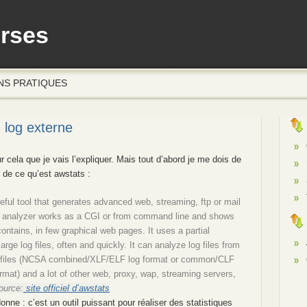
erses
NS PRATIQUES
 log externe
ur cela que je vais l’expliquer. Mais tout d’abord je me dois de
 de ce qu’est awstats :
eful tool that generates advanced web, streaming, ftp or mail
 log analyzer works as a CGI or from command line and shows
contains, in few graphical web pages. It uses a partial
large log files, often and quickly. It can analyze log files from
log files (NCSA combined/XLF/ELF log format or common/CLF
rmat) and a lot of other web, proxy, wap, streaming servers,
ource:
site officiel d’awstats
nne : c’est un outil puissant pour réaliser des statistiques