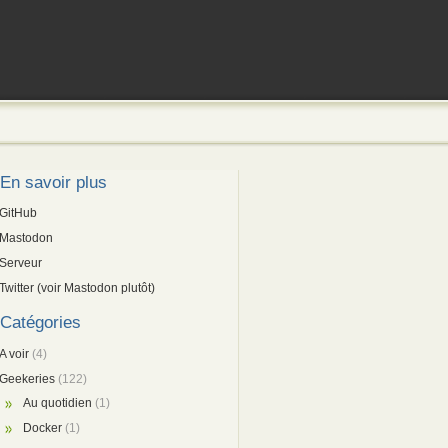
En savoir plus
GitHub
Mastodon
Serveur
Twitter (voir Mastodon plutôt)
Catégories
A voir
(4)
Geekeries
(122)
Au quotidien
(1)
Docker
(1)