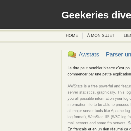
Geekeries div
HOME
À MON SUJET
LIE
Awstats – Parser un
Le titre peut sembler bizarre c’est po
commencer par une petite explication
AWStats is a free powerful and featur
server statistics, graphically. This
you all possible information your log 
information file to be able to process 
all major server tools like Apache 
log format), WebStar, IIS (W3C log fo
mail servers and some ftp servers.
S
En français et en un rien résumé ça do