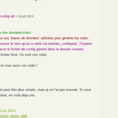
-config=all
> bouh.html
ie des données/stats;
jour ses ‘bases de données’ utilisées pour générer les stats;
etrouvez le nom qu’on a setté via awstats_configure). J’espère
cer le fichier de config généré dans le dossier courant;
 fichier html. Ce sont nos stats.
é et vous avez vos stats !
et peut être plus simple, mais je ne l’ai pas trouvée. Si vous
dant, en voilà déjà une.
21st, 2010.
unique
,
parser
,
stats