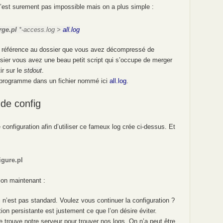
 n’est surement pas impossible mais on a plus simple :
rge.pl
*-access.log >
all.log
a référence au dossier que vous avez décompressé de
sier vous avez une beau petit script qui s’occupe de merger
ir sur le
stdout
.
du programme dans un fichier nommé ici
all.log
.
 de config
 configuration afin d’utiliser ce fameux log crée ci-dessus. Et
igure.pl
ion maintenant :
 n’est pas standard. Voulez vous continuer la configuration ?
tion persistante est justement ce que l’on désire éviter.
 trouve notre serveur pour trouver nos logs. On n’a peut être