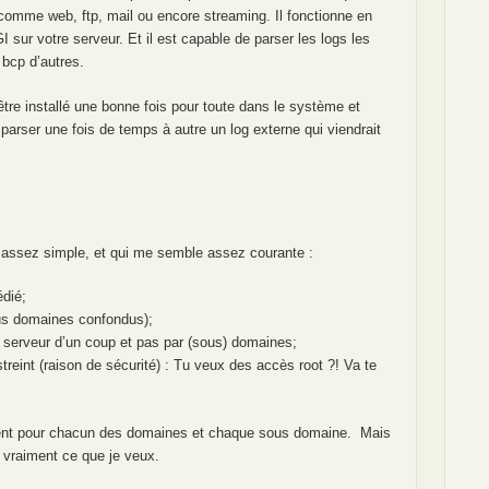
comme web, ftp, mail ou encore streaming. Il fonctionne en
ur votre serveur. Et il est capable de parser les logs les
bcp d’autres.
à être installé une bonne fois pour toute dans le système et
 parser une fois de temps à autre un log externe qui viendrait
t assez simple, et qui me semble assez courante :
édié;
us domaines confondus);
le serveur d’un coup et pas par (sous) domaines;
treint (raison de sécurité) : Tu veux des accès root ?! Va te
ment pour chacun des domaines et chaque sous domaine. Mais
s vraiment ce que je veux.