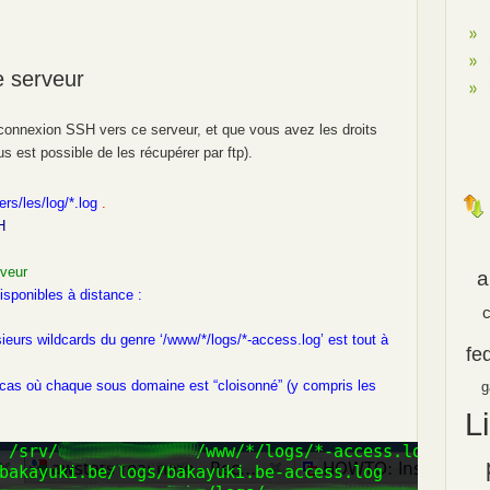
e serveur
onnexion SSH vers ce serveur, et que vous avez les droits
us est possible de les récupérer par ftp).
rs/les/log/*.log
.
H
rveur
a
isponibles à distance :
eurs wildcards du genre ‘/www/*/logs/*-access.log’ est tout à
fe
e cas où chaque sous domaine est “cloisonné” (y compris les
g
L