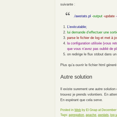
suivante :
./awstats.pl
-output
-update
L’exécutable;
lui demande d’effectuer une sort
parse le fichier de log et met à 
la configuration utilisée (vous r
que vous n’avez pas oublié de pla
on redirige le flux stdout dans un
Plus qu’a ouvrir le fichier html géner
Autre solution
Il existe surement une autre solution 
trouvez je prends volontiers. En atten
En espérant que cela serve.
Posted in
Web
by El Gnap at December 
Tags:
agregation
,
apache
,
awstats
,
log 