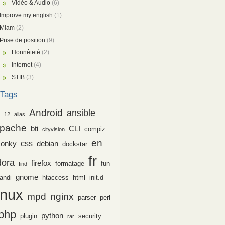
Vidéo & Audio
(6)
Improve my english
(1)
Miam
(2)
Prise de position
(9)
Honnêteté
(2)
Internet
(4)
STIB
(3)
Tags
Android
ansible
12
alias
pache
bti
CLI
compiz
cityvision
en
css
conky
debian
dockstar
fr
dora
firefox
formatage
fun
find
gnome
andi
htaccess
html
init.d
inux
nginx
mpd
parser
perl
php
python
plugin
security
rar