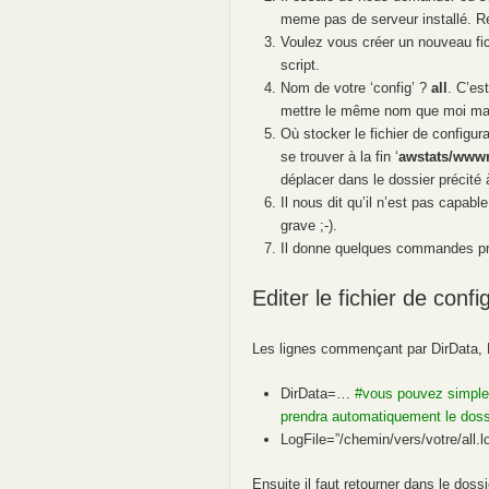
meme pas de serveur installé. 
Voulez vous créer un nouveau fic
script.
Nom de votre ‘config’ ?
all
. C’es
mettre le même nom que moi mais 
Où stocker le fichier de configur
se trouver à la fin ‘
awstats/wwwr
déplacer dans le dossier précité à
Il nous dit qu’il n’est pas capab
grave ;-).
Il donne quelques commandes prat
Editer le fichier de confi
Les lignes commençant par DirData, 
DirData=…
#vous pouvez simpleme
prendra automatiquement le dossie
LogFile=”/chemin/vers/votre/all.
Ensuite il faut retourner dans le dossi