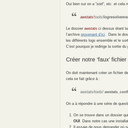
Oui bien sur on a “
sort
“, etc. et cela
awstats
/tools/
logresolveme
Le dossier
awstats
ci dessus étant l
l’archive
provenant d’ici
. Dans le dos
les différents logs ensemble et le sort
C’est pourquoi je redirige la sortie 
Créer notre ‘faux’ fichier
On doit maintenant créer un fichier de
cela se fait grâce à :
awstats/tools/
awstats_conf
On a à répondre à une série de quest
On se trouve dans un dossier qui
OUI
. Dans notre cas une installa
Il essaie de nous demander où se