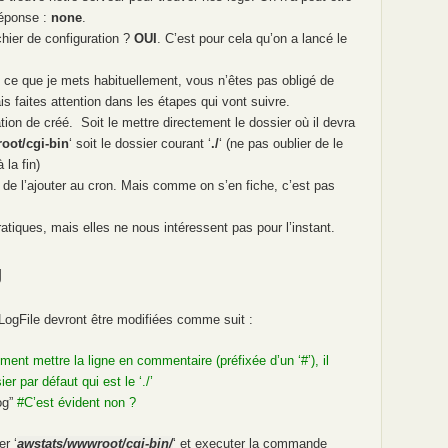
Réponse :
none
.
hier de configuration ?
OUI
. C’est pour cela qu’on a lancé le
t ce que je mets habituellement, vous n’êtes pas obligé de
faites attention dans les étapes qui vont suivre.
ation de créé. Soit le mettre directement le dossier où il devra
oot/cgi-bin
‘ soit le dossier courant ‘
./
‘ (ne pas oublier de le
 la fin)
le de l’ajouter au cron. Mais comme on s’en fiche, c’est pas
iques, mais elles ne nous intéressent pas pour l’instant.
g
LogFile devront être modifiées comme suit :
nt mettre la ligne en commentaire (préfixée d’un ‘#’), il
r par défaut qui est le ‘./’
log”
#C’est évident non ?
er ‘
awstats/wwwroot/cgi-bin/
‘ et executer la commande