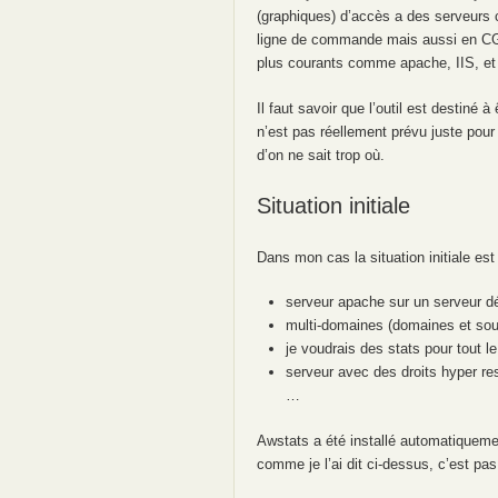
(graphiques) d’accès a des serveurs 
ligne de commande mais aussi en CGI s
plus courants comme apache, IIS, et 
Il faut savoir que l’outil est destiné 
n’est pas réellement prévu juste pour
d’on ne sait trop où.
Situation initiale
Dans mon cas la situation initiale es
serveur apache sur un serveur d
multi-domaines (domaines et so
je voudrais des stats pour tout 
serveur avec des droits hyper res
…
Awstats a été installé automatique
comme je l’ai dit ci-dessus, c’est pa