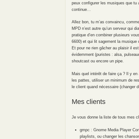
peux configurer les musiques que tu as
continue…
Allez bon, tu m’as convaincu, comme
MPD n’est autre qu’un serveur qui dia
pratique d’en combiner plusieurs vous a
6600) et qui lit sagement la musique 
Et pour ne rien gâcher au plaisir il es
évidemment (puristes : alsa, pulseaud
shoutcast ou encore un pipe.
Mais quel intérêt de faire ça ? Il y e
les pattes, utiliser un minimum de re
le client quand nécessaire (changer de
Mes clients
Je vous donne la liste de tous mes clie
gmpc : Gnome Media Player Contro
playlists, ou changer les chanson