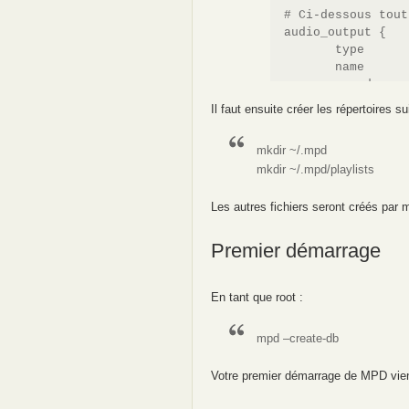
# Ci-dessous tout
audio_output {

       type		"httpd"

       name		"My HTTP Stream"

       encoder		"vorbis"		# optional, vorbis or lame

       port		"8000"

Il faut ensuite créer les répertoires su
       quality		"5.0"			# do not define if bitrate is defined

       format		"44100:16:1"

mkdir ~/.mpd
}

mkdir ~/.mpd/playlists
audio_output {

       type		"pulse"

       name		"My Pulse Output"

Les autres fichiers seront créés par 
Premier démarrage
En tant que root :
mpd –create-db
Votre premier démarrage de MPD vien