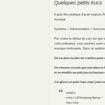
Quelques petits trucs
Il peut être pratique d’avoir toujours
musique
Système > Administration > Services
Par contre le défaut de ceci est que
votre ordinateur, vous pourriez avoir
musique tonitruante. Dans un auditoir
On va donc lui dire de s’arrêter juste
On retourne en tant que root dans le f
et on modifie un petit peu la fonctio
J’ai glissé un petit “mpc stop” juste a
stop() {
echo -n $”Stopping $prog: ”
mpc stop