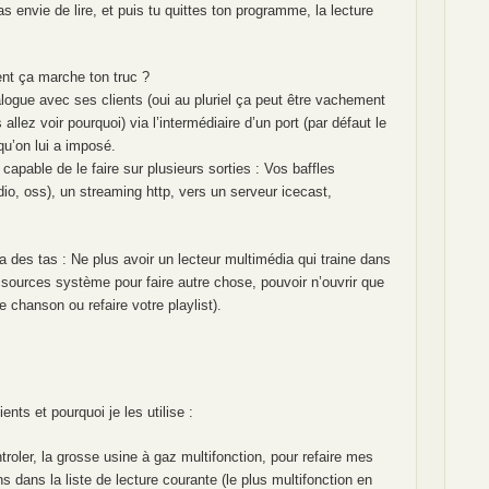
 envie de lire, et puis tu quittes ton programme, la lecture
nt ça marche ton truc ?
logue avec ses clients (oui au pluriel ça peut être vachement
llez voir pourquoi) via l’intermédiaire d’un port (par défaut le
qu’on lui a imposé.
t capable de le faire sur plusieurs sorties : Vos baffles
io, oss), un streaming http, vers un serveur icecast,
n a des tas : Ne plus avoir un lecteur multimédia qui traine dans
ssources système pour faire autre chose, pouvoir n’ouvrir que
 chanson ou refaire votre playlist).
nts et pourquoi je les utilise :
ler, la grosse usine à gaz multifonction, pour refaire mes
s dans la liste de lecture courante (le plus multifonction en